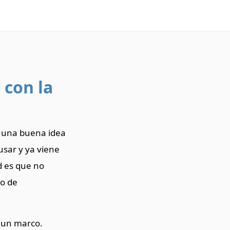
 con la
r una buena idea
usar y ya viene
d es que no
to de
e un marco.