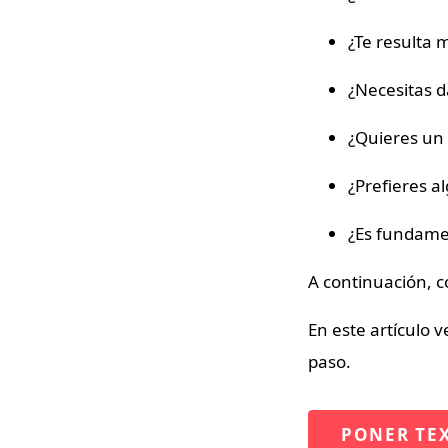
¿Te resulta 
¿Necesitas d
¿Quieres un 
¿Prefieres al
¿Es fundamen
A continuación, c
En este artículo 
paso.
PONER TE