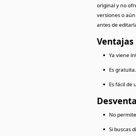
original y no of
versiones o aún 
antes de editarl
Ventajas
Ya viene in
Es gratuita
Es fácil de
Desventa
No permite 
Si buscas 