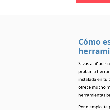
Cómo es
herrami
Si vas a añadir
probar la herram
instalada en tu 
ofrece mucho ma
herramientas ba
Por ejemplo, te 