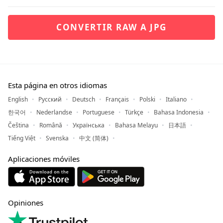
CONVERTIR RAW A JPG
Esta página en otros idiomas
English
Русский
Deutsch
Français
Polski
Italiano
한국어
Nederlandse
Portuguese
Türkçe
Bahasa Indonesia
Čeština
Română
Українська
Bahasa Melayu
日本語
Tiếng Việt
Svenska
中文 (简体)
Aplicaciones móviles
Opiniones