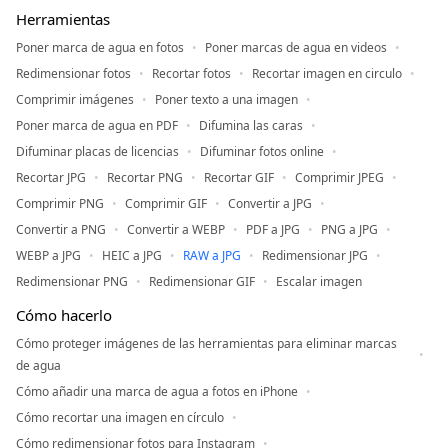
Herramientas
Poner marca de agua en fotos
Poner marcas de agua en videos
Redimensionar fotos
Recortar fotos
Recortar imagen en circulo
Comprimir imágenes
Poner texto a una imagen
Poner marca de agua en PDF
Difumina las caras
Difuminar placas de licencias
Difuminar fotos online
Recortar JPG
Recortar PNG
Recortar GIF
Comprimir JPEG
Comprimir PNG
Comprimir GIF
Convertir a JPG
Convertir a PNG
Convertir a WEBP
PDF a JPG
PNG a JPG
WEBP a JPG
HEIC a JPG
RAW a JPG
Redimensionar JPG
Redimensionar PNG
Redimensionar GIF
Escalar imagen
Cómo hacerlo
Cómo proteger imágenes de las herramientas para eliminar marcas
de agua
Cómo añadir una marca de agua a fotos en iPhone
Cómo recortar una imagen en círculo
Cómo redimensionar fotos para Instagram