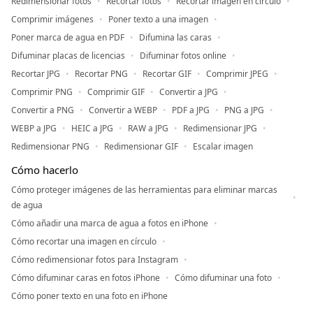
Redimensionar fotos
Recortar fotos
Recortar imagen en circulo
Comprimir imágenes
Poner texto a una imagen
Poner marca de agua en PDF
Difumina las caras
Difuminar placas de licencias
Difuminar fotos online
Recortar JPG
Recortar PNG
Recortar GIF
Comprimir JPEG
Comprimir PNG
Comprimir GIF
Convertir a JPG
Convertir a PNG
Convertir a WEBP
PDF a JPG
PNG a JPG
WEBP a JPG
HEIC a JPG
RAW a JPG
Redimensionar JPG
Redimensionar PNG
Redimensionar GIF
Escalar imagen
Cómo hacerlo
Cómo proteger imágenes de las herramientas para eliminar marcas
de agua
Cómo añadir una marca de agua a fotos en iPhone
Cómo recortar una imagen en círculo
Cómo redimensionar fotos para Instagram
Cómo difuminar caras en fotos iPhone
Cómo difuminar una foto
Cómo poner texto en una foto en iPhone