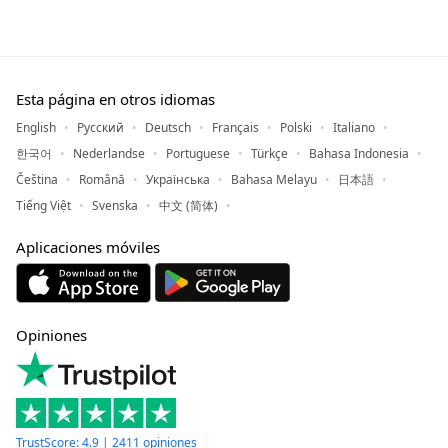
Esta página en otros idiomas
English
Русский
Deutsch
Français
Polski
Italiano
한국어
Nederlandse
Portuguese
Türkçe
Bahasa Indonesia
Čeština
Română
Українська
Bahasa Melayu
日本語
Tiếng Việt
Svenska
中文 (简体)
Aplicaciones móviles
Opiniones
TrustScore: 4.9 | 2411 opiniones