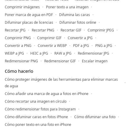
Comprimir imágenes
Poner texto a una imagen
Poner marca de agua en PDF
Difumina las caras
Difuminar placas de licencias
Difuminar fotos online
Recortar JPG
Recortar PNG
Recortar GIF
Comprimir JPEG
Comprimir PNG
Comprimir GIF
Convertir a JPG
Convertir a PNG
Convertir a WEBP
PDF a JPG
PNG a JPG
WEBP a JPG
HEIC a JPG
RAW a JPG
Redimensionar JPG
Redimensionar PNG
Redimensionar GIF
Escalar imagen
Cómo hacerlo
Cómo proteger imágenes de las herramientas para eliminar marcas
de agua
Cómo añadir una marca de agua a fotos en iPhone
Cómo recortar una imagen en círculo
Cómo redimensionar fotos para Instagram
Cómo difuminar caras en fotos iPhone
Cómo difuminar una foto
Cómo poner texto en una foto en iPhone