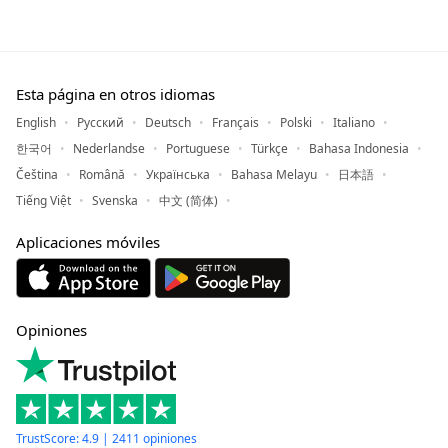
Esta página en otros idiomas
English
Русский
Deutsch
Français
Polski
Italiano
한국어
Nederlandse
Portuguese
Türkçe
Bahasa Indonesia
Čeština
Română
Українська
Bahasa Melayu
日本語
Tiếng Việt
Svenska
中文 (简体)
Aplicaciones móviles
Opiniones
TrustScore: 4.9 | 2411 opiniones