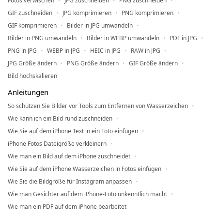
Fotos verwischen
JPG zuschneiden
PNG zuschneiden
GIF zuschneiden
JPG komprimieren
PNG komprimieren
GIF komprimieren
Bilder in JPG umwandeln
Bilder in PNG umwandeln
Bilder in WEBP umwandeln
PDF in JPG
PNG in JPG
WEBP in JPG
HEIC in JPG
RAW in JPG
JPG Größe ändern
PNG Größe ändern
GIF Größe ändern
Bild hochskalieren
Anleitungen
So schützen Sie Bilder vor Tools zum Entfernen von Wasserzeichen
Wie kann ich ein Bild rund zuschneiden
Wie Sie auf dem iPhone Text in ein Foto einfügen
iPhone Fotos Dateigröße verkleinern
Wie man ein Bild auf dem iPhone zuschneidet
Wie Sie auf dem iPhone Wasserzeichen in Fotos einfügen
Wie Sie die Bildgröße für Instagram anpassen
Wie man Gesichter auf dem iPhone-Foto unkenntlich macht
Wie man ein PDF auf dem iPhone bearbeitet