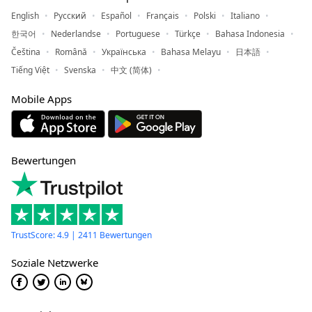
English
Русский
Español
Français
Polski
Italiano
한국어
Nederlandse
Portuguese
Türkçe
Bahasa Indonesia
Čeština
Română
Українська
Bahasa Melayu
日本語
Tiếng Việt
Svenska
中文 (简体)
Mobile Apps
Bewertungen
TrustScore: 4.9 | 2411 Bewertungen
Soziale Netzwerke