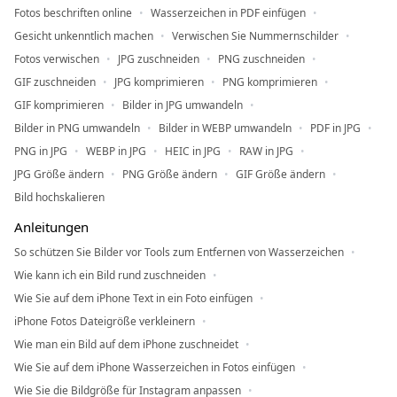
Fotos beschriften online
Wasserzeichen in PDF einfügen
Gesicht unkenntlich machen
Verwischen Sie Nummernschilder
Fotos verwischen
JPG zuschneiden
PNG zuschneiden
GIF zuschneiden
JPG komprimieren
PNG komprimieren
GIF komprimieren
Bilder in JPG umwandeln
Bilder in PNG umwandeln
Bilder in WEBP umwandeln
PDF in JPG
PNG in JPG
WEBP in JPG
HEIC in JPG
RAW in JPG
JPG Größe ändern
PNG Größe ändern
GIF Größe ändern
Bild hochskalieren
Anleitungen
So schützen Sie Bilder vor Tools zum Entfernen von Wasserzeichen
Wie kann ich ein Bild rund zuschneiden
Wie Sie auf dem iPhone Text in ein Foto einfügen
iPhone Fotos Dateigröße verkleinern
Wie man ein Bild auf dem iPhone zuschneidet
Wie Sie auf dem iPhone Wasserzeichen in Fotos einfügen
Wie Sie die Bildgröße für Instagram anpassen