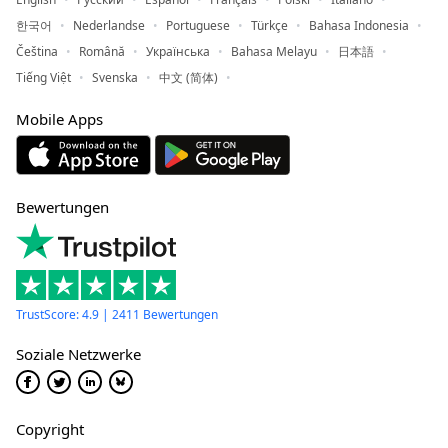
한국어
Nederlandse
Portuguese
Türkçe
Bahasa Indonesia
Čeština
Română
Українська
Bahasa Melayu
日本語
Tiếng Việt
Svenska
中文 (简体)
Mobile Apps
Bewertungen
TrustScore: 4.9 | 2411 Bewertungen
Soziale Netzwerke
Copyright