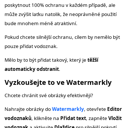
poskytnout 100% ochranu v každém případě, ale
může zvýšit laťku natolik, že neoprávněné použití
bude mnohem méně atraktivní.
Pokud chcete silnější ochranu, cílem by nemělo být
pouze přidat vodoznak.
Mělo by to být přidat takový, který je
těžší
automaticky odstranit
.
Vyzkoušejte to ve Watermarkly
Chcete chránit své obrázky efektivněji?
Nahrajte obrázky do
Watermarkly
, otevřete
Editor
vodoznaků
, klikněte na
Přidat text
, zapněte
Vložit
vodoznak
a aktivujte
Dlaždice
pro silnější pokrytí.