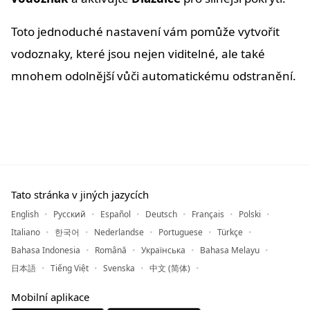
Toto jednoduché nastavení vám pomůže vytvořit
vodoznaky, které jsou nejen viditelné, ale také
mnohem odolnější vůči automatickému odstranění.
Tato stránka v jiných jazycích
English
Русский
Español
Deutsch
Français
Polski
Italiano
한국어
Nederlandse
Portuguese
Türkçe
Bahasa Indonesia
Română
Українська
Bahasa Melayu
日本語
Tiếng Việt
Svenska
中文 (简体)
Mobilní aplikace