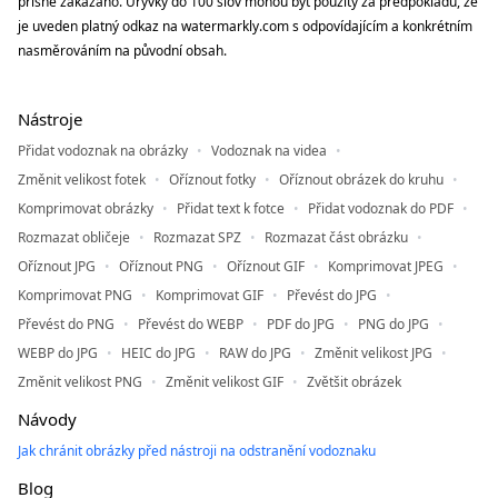
přísně zakázáno. Úryvky do 100 slov mohou být použity za předpokladu, že
je uveden platný odkaz na watermarkly.com s odpovídajícím a konkrétním
nasměrováním na původní obsah.
Nástroje
Přidat vodoznak na obrázky
Vodoznak na videa
Změnit velikost fotek
Oříznout fotky
Oříznout obrázek do kruhu
Komprimovat obrázky
Přidat text k fotce
Přidat vodoznak do PDF
Rozmazat obličeje
Rozmazat SPZ
Rozmazat část obrázku
Oříznout JPG
Oříznout PNG
Oříznout GIF
Komprimovat JPEG
Komprimovat PNG
Komprimovat GIF
Převést do JPG
Převést do PNG
Převést do WEBP
PDF do JPG
PNG do JPG
WEBP do JPG
HEIC do JPG
RAW do JPG
Změnit velikost JPG
Změnit velikost PNG
Změnit velikost GIF
Zvětšit obrázek
Návody
Jak chránit obrázky před nástroji na odstranění vodoznaku
Blog