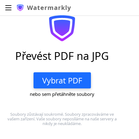
Watermarkly
Převést PDF na JPG
Vybrat PDF
nebo sem přetáhněte soubory
Soubory zůstávají soukromé. Soubory zpracováváme ve
vašem zařízení. Vaše soubory neposíláme na naše servery a
nikdy je neukládáme.