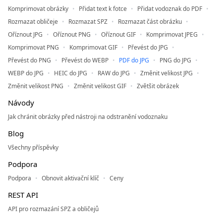
Komprimovat obrázky
Přidat text k fotce
Přidat vodoznak do PDF
Rozmazat obličeje
Rozmazat SPZ
Rozmazat část obrázku
Oříznout JPG
Oříznout PNG
Oříznout GIF
Komprimovat JPEG
Komprimovat PNG
Komprimovat GIF
Převést do JPG
Převést do PNG
Převést do WEBP
PDF do JPG
PNG do JPG
WEBP do JPG
HEIC do JPG
RAW do JPG
Změnit velikost JPG
Změnit velikost PNG
Změnit velikost GIF
Zvětšit obrázek
Návody
Jak chránit obrázky před nástroji na odstranění vodoznaku
Blog
Všechny příspěvky
Podpora
Podpora
Obnovit aktivační klíč
Ceny
REST API
API pro rozmazání SPZ a obličejů