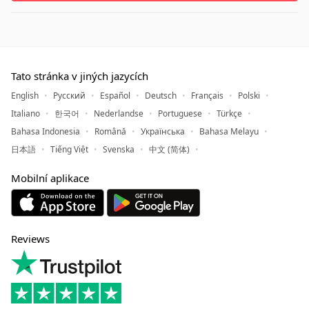
Tato stránka v jiných jazycích
English
Русский
Español
Deutsch
Français
Polski
Italiano
한국어
Nederlandse
Portuguese
Türkçe
Bahasa Indonesia
Română
Українська
Bahasa Melayu
日本語
Tiếng Việt
Svenska
中文 (简体)
Mobilní aplikace
Reviews