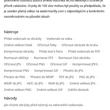
písemného souhlasu autora a/nebo vlastníka těchto webových stránek je
přísně zakázáno. Úryvky do 100 slov mohou být použity za předpokladu, že
je uveden platný odkaz na watermarkly.com s odpovídajícím a konkrétním
nasměrováním na původní obsah.
Nástroje
Přidat vodoznak na obrázky
Vodoznak na videa
Změnit velikost fotek
Oříznout fotky
Oříznout obrázek do kruhu
Komprimovat obrázky
Přidat text k fotce
Přidat vodoznak do PDF
Rozmazat obličeje
Rozmazat SPZ
Rozmazat část obrázku
Oříznout JPG
Oříznout PNG
Oříznout GIF
Komprimovat JPEG
Komprimovat PNG
Komprimovat GIF
Převést do JPG
Převést do PNG
Převést do WEBP
PDF do JPG
PNG do JPG
WEBP do JPG
HEIC do JPG
RAW do JPG
Změnit velikost JPG
Změnit velikost PNG
Změnit velikost GIF
Zvětšit obrázek
Návody
Jak chránit obrázky před nástroji na odstranění vodoznaku