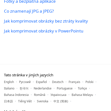
Fotky a bezplatná aplikace
Co znamenají JPG a JPEG?
Jak komprimovat obrázky bez ztráty kvality
Jak komprimovat obrázky v PowerPointu
Tato stránka v jiných jazycích
English
Русский
Español
Deutsch
Français
Polski
Italiano
한국어
Nederlandse
Portuguese
Türkçe
Bahasa Indonesia
Română
Українська
Bahasa Melayu
日本語
Tiếng Việt
Svenska
中文 (简体)