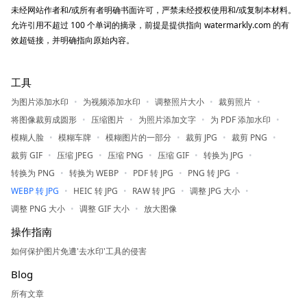
未经网站作者和/或所有者明确书面许可，严禁未经授权使用和/或复制本材料。
允许引用不超过 100 个单词的摘录，前提是提供指向 watermarkly.com 的有
效超链接，并明确指向原始内容。
工具
为图片添加水印
为视频添加水印
调整照片大小
裁剪照片
将图像裁剪成圆形
压缩图片
为照片添加文字
为 PDF 添加水印
模糊人脸
模糊车牌
模糊图片的一部分
裁剪 JPG
裁剪 PNG
裁剪 GIF
压缩 JPEG
压缩 PNG
压缩 GIF
转换为 JPG
转换为 PNG
转换为 WEBP
PDF 转 JPG
PNG 转 JPG
WEBP 转 JPG
HEIC 转 JPG
RAW 转 JPG
调整 JPG 大小
调整 PNG 大小
调整 GIF 大小
放大图像
操作指南
如何保护图片免遭'去水印'工具的侵害
Blog
所有文章