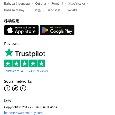
Bahasa Indonesia
Čeština
Română
Українська
Bahasa Melayu
日本語
Tiếng Việt
Svenska
移动应用
Reviews
TrustScore: 4.9 | 2411 reviews
Social networks
版权
Copyright © 2017 - 2026 Julia Nikitina
helpme@watermarkly.com