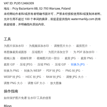
VAT ID: PL9512466309
地址：Przy Bażantarni 8B, 02-793 Warsaw, Poland
未经网站作者和/或所有者明确书面许可，严禁未经授权使用和/或复制本材料。
允许引用不超过 100 个单词的摘录，前提是提供指向 watermarkly.com 的有
效超链接，并明确指向原始内容。
工具
为图片添加水印
为视频添加水印
调整照片大小
裁剪照片
将图像裁剪成圆形
压缩图片
为照片添加文字
为 PDF 添加水印
模糊人脸
模糊车牌
模糊图片的一部分
裁剪 JPG
裁剪 PNG
裁剪 GIF
压缩 JPEG
压缩 PNG
压缩 GIF
转换为 JPG
转换为 PNG
转换为 WEBP
PDF 转 JPG
PNG 转 JPG
WEBP 转 JPG
HEIC 转 JPG
RAW 转 JPG
调整 JPG 大小
调整 PNG 大小
调整 GIF 大小
放大图像
操作指南
如何保护图片免遭'去水印'工具的侵害
Blog