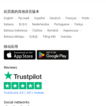
此页面的其他语言版本
English
Русский
Español
Deutsch
Français
Polski
Italiano
한국어
Nederlandse
Portuguese
Türkçe
Bahasa Indonesia
Čeština
Română
Українська
Bahasa Melayu
日本語
Tiếng Việt
Svenska
移动应用
Reviews
TrustScore: 4.9 | 2411 reviews
Social networks