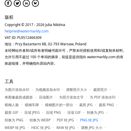
版权
Copyright © 2017 - 2026 Julia Nikitina
helpme@watermarkly.com
VAT ID: PL9512466309
地址：Przy Bażantarni 8B, 02-793 Warsaw, Poland
未经网站作者和/或所有者明确书面许可，严禁未经授权使用和/或复制本材料。
允许引用不超过 100 个单词的摘录，前提是提供指向 watermarkly.com 的有
效超链接，并明确指向原始内容。
工具
为图片添加水印
为视频添加水印
调整照片大小
裁剪照片
将图像裁剪成圆形
压缩图片
为照片添加文字
为 PDF 添加水印
模糊人脸
模糊车牌
模糊图片的一部分
裁剪 JPG
裁剪 PNG
裁剪 GIF
压缩 JPEG
压缩 PNG
压缩 GIF
转换为 JPG
转换为 PNG
转换为 WEBP
PDF 转 JPG
PNG 转 JPG
WEBP 转 JPG
HEIC 转 JPG
RAW 转 JPG
调整 JPG 大小